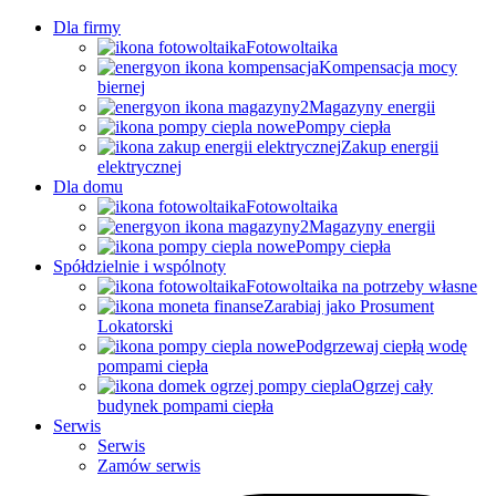
Dla firmy
Fotowoltaika
Kompensacja mocy
biernej
Magazyny energii
Pompy ciepła
Zakup energii
elektrycznej
Dla domu
Fotowoltaika
Magazyny energii
Pompy ciepła
Spółdzielnie i wspólnoty
Fotowoltaika na potrzeby własne
Zarabiaj jako Prosument
Lokatorski
Podgrzewaj ciepłą wodę
pompami ciepła
Ogrzej cały
budynek pompami ciepła
Serwis
Serwis
Zamów serwis