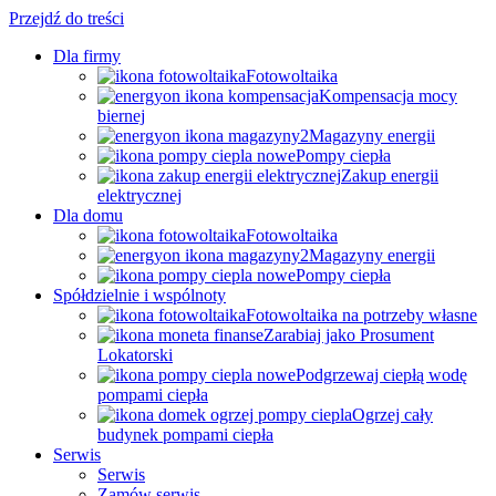
Przejdź do treści
Dla firmy
Fotowoltaika
Kompensacja mocy
biernej
Magazyny energii
Pompy ciepła
Zakup energii
elektrycznej
Dla domu
Fotowoltaika
Magazyny energii
Pompy ciepła
Spółdzielnie i wspólnoty
Fotowoltaika na potrzeby własne
Zarabiaj jako Prosument
Lokatorski
Podgrzewaj ciepłą wodę
pompami ciepła
Ogrzej cały
budynek pompami ciepła
Serwis
Serwis
Zamów serwis