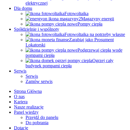
elektrycznej
Dla domu
Fotowoltaika
Magazyny energii
Pompy ciepła
Spółdzielnie i wspólnoty
Fotowoltaika na potrzeby własne
Zarabiaj jako Prosument
Lokatorski
Podgrzewaj ciepłą wodę
pompami ciepła
Ogrzej cały
budynek pompami ciepła
Serwis
Serwis
Zamów serwis
Strona Główna
O nas
Kariera
Nasze realizacje
Panel wiedzy
Przejdź do panelu
Do pobrania
Dotacje