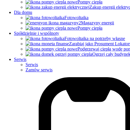
Pompy ciepła
Zakup energii elektry
Dla domu
Fotowoltaika
Magazyny energii
Pompy ciepła
Spółdzielnie i wspólnoty
Fotowoltaika na potrzeby własne
Zarabiaj jako Prosument Lokator
Podgrzewaj ciepłą wodę po
Ogrzej cały budyne
Serwis
Serwis
Zamów serwis