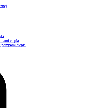
cznej
ski
mpami ciepła
k pompami ciepła