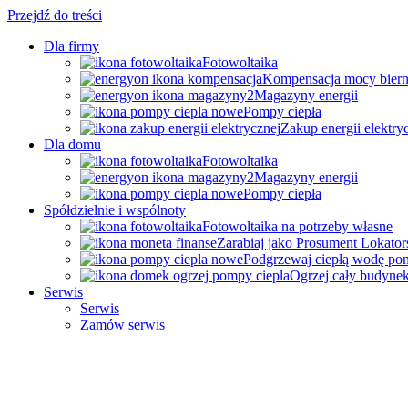
Przejdź do treści
Dla firmy
Fotowoltaika
Kompensacja mocy biern
Magazyny energii
Pompy ciepła
Zakup energii elektry
Dla domu
Fotowoltaika
Magazyny energii
Pompy ciepła
Spółdzielnie i wspólnoty
Fotowoltaika na potrzeby własne
Zarabiaj jako Prosument Lokator
Podgrzewaj ciepłą wodę po
Ogrzej cały budyne
Serwis
Serwis
Zamów serwis