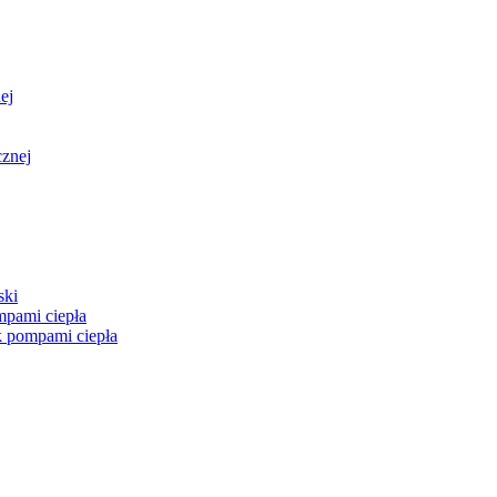
ej
cznej
ski
mpami ciepła
k pompami ciepła